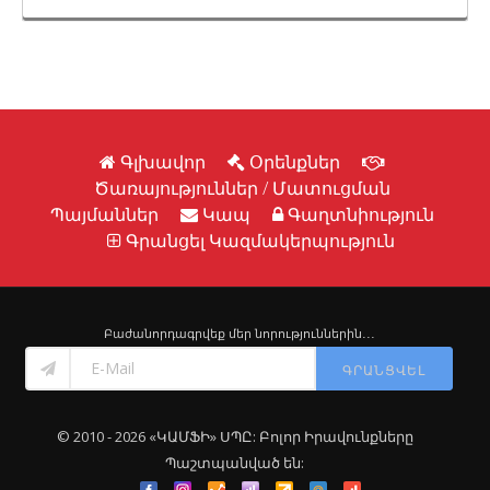
Գլխավոր
Օրենքներ
Ծառայություններ / Մատուցման
Պայմաններ
Կապ
Գաղտնիություն
Գրանցել Կազմակերպություն
Բաժանորդագրվեք մեր նորություններին․․․
ԳՐԱՆՑՎԵԼ
© 2010 - 2026 «ԿԱՄՖԻ» ՍՊԸ: Բոլոր Իրավունքները
Պաշտպանված են: