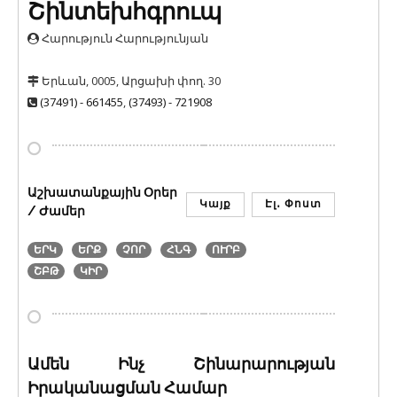
Շինտեխհգրուպ
Հարություն Հարությունյան
Երևան, 0005, Արցախի փող. 30
(37491) - 661455
,
(37493) - 721908
Աշխատանքային Օրեր
Կայք
Էլ․ Փոստ
/ Ժամեր
ԵՐԿ
ԵՐՔ
ՉՈՐ
ՀՆԳ
ՈՒՐԲ
ՇԲԹ
ԿԻՐ
Ամեն Ինչ Շինարարության
Իրականացման Համար