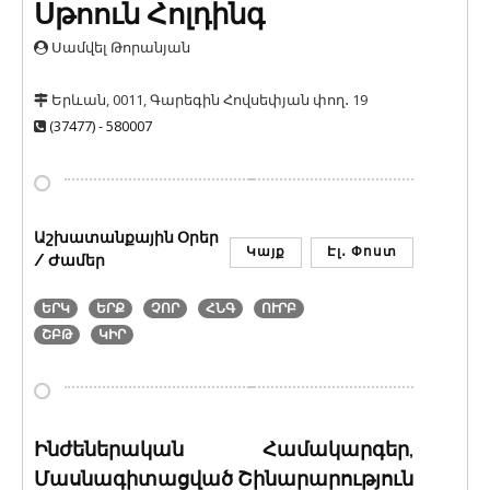
Սթոուն Հոլդինգ
Սամվել Թորանյան
Երևան, 0011, Գարեգին Հովսեփյան փող․ 19
(37477) - 580007
Աշխատանքային Օրեր
Կայք
Էլ․ Փոստ
/ Ժամեր
ԵՐԿ
ԵՐՔ
ՉՈՐ
ՀՆԳ
ՈՒՐԲ
ՇԲԹ
ԿԻՐ
Ինժեներական Համակարգեր,
Մասնագիտացված Շինարարություն