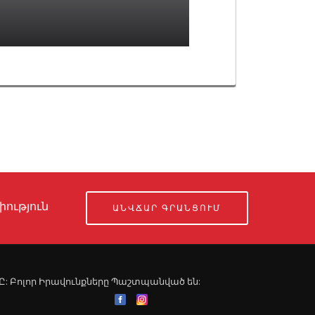
ություն
ԱՆՎՃԱՐ ԳՐԱՆՑՈՒՄ
ՍՊԸ: Բոլոր Իրավունքները Պաշտպանված են: