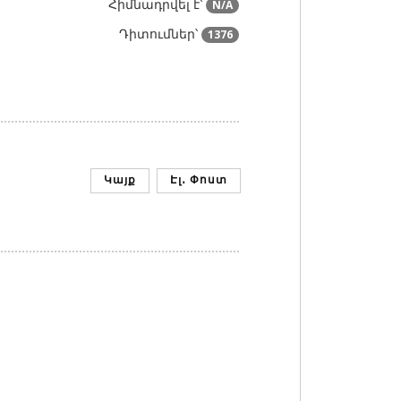
Հիմնադրվել է՝
N/A
Դիտումներ՝
1376
Կայք
Էլ․ Փոստ