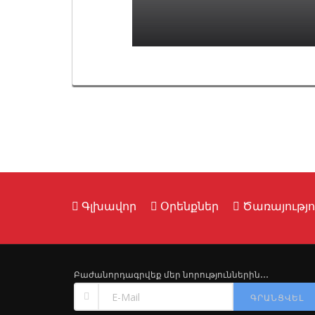
Գլխավոր
Օրենքներ
Ծառայությո
Բաժանորդագրվեք մեր նորություններին․․․
ԳՐԱՆՑՎԵԼ