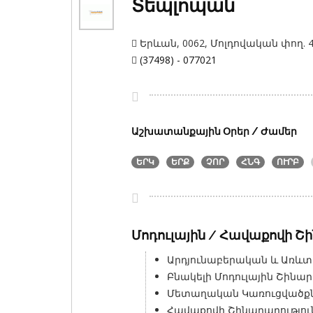
Տեպլոպան
Երևան, 0062, Մոլդովական փող. 4
(37498) - 077021
Աշխատանքային Օրեր / Ժամեր
ԵՐԿ
ԵՐՔ
ՉՈՐ
ՀՆԳ
ՈՒՐԲ
Մոդուլային / Հավաքովի Շ
Արդյունաբերական և Առևտր
Բնակելի Մոդուլային Շինար
Մետաղական Կառուցվածքն
Հավաքովի Շինարարությու