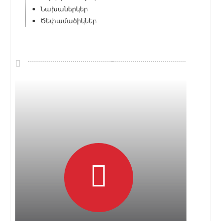
Նախաներկեր
Ծեփամածիկներ