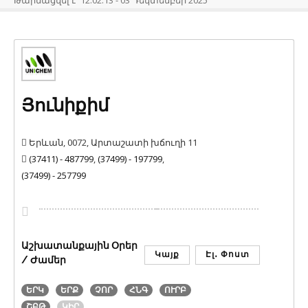
Թարմացվել է՝ 12:02:13 - 03 Դեկտեմբեր 2025
Յունիքիմ
Երևան, 0072, Արտաշատի խճուղի 11
(37411) - 487799
,
(37499) - 197799
,
(37499) - 257799
Աշխատանքային Օրեր
Կայք
Էլ․ Փոստ
/ Ժամեր
ԵՐԿ
ԵՐՔ
ՉՈՐ
ՀՆԳ
ՈՒՐԲ
ՇԲԹ
ԿԻՐ