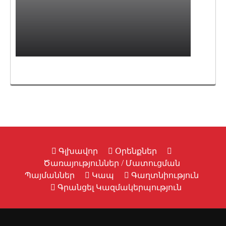
Գլխավոր
Օրենքներ
Ծառայություններ / Մատուցման
Պայմաններ
Կապ
Գաղտնիություն
Գրանցել Կազմակերպություն