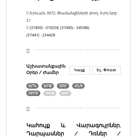
Երևան, 0072, Թամանցիների փող․ 6-րդ նրբ.
21
(37493) - 019258
,
(37495) - 345080
,
(37441) - 234428
Աշխատանքային
Կայք
Էլ․ Փոստ
Օրեր / Ժամեր
ԵՐԿ
ԵՐՔ
ՉՈՐ
ՀՆԳ
ՈՒՐԲ
ՇԲԹ
ԿԻՐ
Կահույք և Վարագույրներ,
Դարպասներ / Դռներ /