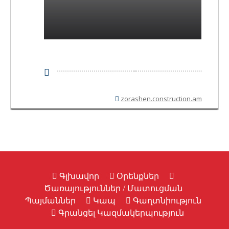
zorashen.construction.am
Գլխավոր
Օրենքներ
Ծառայություններ / Մատուցման
Պայմաններ
Կապ
Գաղտնիություն
Գրանցել Կազմակերպություն