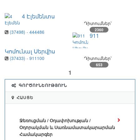
4 Էլեմենտս
Դիտումներ՝
2360
(37498) - 444486
911
Կոմունալ Սերվիս
(37433) - 911100
Դիտումներ՝
653
1
ԳՈՐԾՈՒՆԵՈՒԹՅՈՒՆ
ՀԱՍՑԵ
Ջեռուցման / Օդափոխության /
Օդորակման և Սառնամատակարարման
Համակարգեր