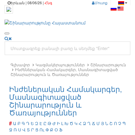
Երևան | 08/06/26 |
Հնգ
Մուտք
Գլխավոր
Կազմակերպություններ
Շինարարություն
Ինժեներական Համակարգեր, Մասնագիտացված
Շինարարություն և Ծառայություններ
Ինժեներական Համակարգեր,
Մասնագիտացված
Շինարարություն և
Ծառայություններ
#
Ա
Բ
Գ
Դ
Ե
Զ
Է
Ը
Թ
Ժ
Ի
Լ
Խ
Ծ
Կ
Հ
Ձ
Ղ
Ճ
Մ
Յ
Ն
Շ
Ո
Չ
Պ
Ջ
Ռ
Ս
Վ
Տ
Ր
Ց
Ու
Փ
Ք
Օ
Ֆ