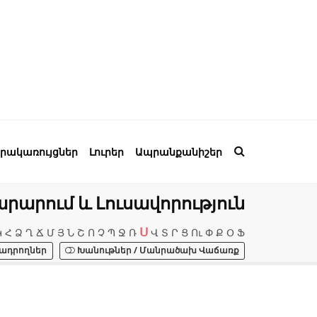
րակառույցներ
Լուրեր
Ապրանքանիշեր
արում և Լուսավորություն
Ս
Կ
Հ
Ձ
Ղ
Ճ
Մ
Յ
Ն
Շ
Ո
Չ
Պ
Ջ
Ռ
Վ
Տ
Ր
Ց
Ու
Փ
Ք
Օ
Ֆ
ադրողներ
Խանութներ / Մանրածախ Վաճառք