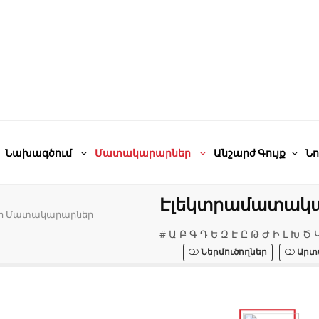
Նախագծում
Մատակարարներ
Անշարժ Գույք
Նո
Էլեկտրամատակար
թի Մատակարարներ
#
Ա
Բ
Գ
Դ
Ե
Զ
Է
Ը
Թ
Ժ
Ի
Լ
Խ
Ծ
Ներմուծողներ
Արտ