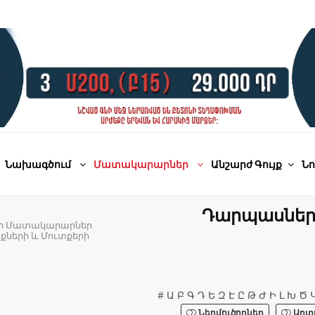
Նախագծում
Մատակարարներ
Անշարժ Գույք
Նո
Դարպասներ 
թի Մատակարարներ
քների և Մուտքերի
#
Ա
Բ
Գ
Դ
Ե
Զ
Է
Ը
Թ
Ժ
Ի
Լ
Խ
Ծ
Ներմուծողներ
Արտ