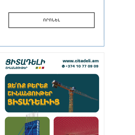
ՈՐՈՆԵԼ