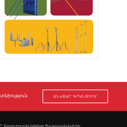
տնիություն
ԱՆՎՃԱՐ ԳՐԱՆՑՈՒՄ
ՍՊԸ: Բոլոր Իրավունքները Պաշտպանված են: