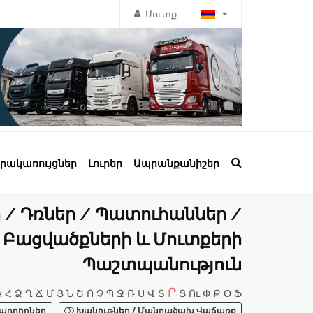
Մուտք
րակառույցներ
Լուրեր
Ապրանքանիշեր
/ Դռներ / Պատուհաններ /
Բացվածքների և Մուտքերի
Պաշտպանություն
Ր
Կ
Հ
Ձ
Ղ
Ճ
Մ
Յ
Ն
Շ
Ո
Չ
Պ
Ջ
Ռ
Ս
Վ
Տ
Ց
Ու
Փ
Ք
Օ
Ֆ
ադրողներ
Խանութներ / Մանրածախ Վաճառք