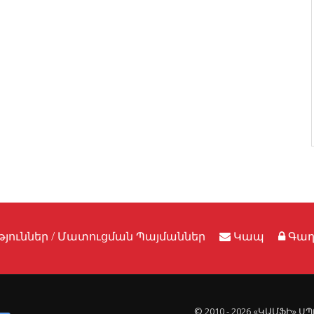
յուններ / Մատուցման Պայմաններ
Կապ
Գաղ
© 2010 - 2026 «ԿԱՄՖԻ» 