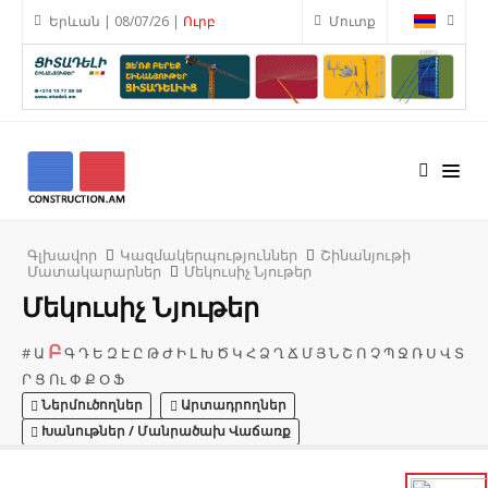
Երևան | 08/07/26 |
Ուրբ
Մուտք
Գլխավոր
Կազմակերպություններ
Շինանյութի
Մատակարարներ
Մեկուսիչ Նյութեր
Մեկուսիչ Նյութեր
Բ
#
Ա
Գ
Դ
Ե
Զ
Է
Ը
Թ
Ժ
Ի
Լ
Խ
Ծ
Կ
Հ
Ձ
Ղ
Ճ
Մ
Յ
Ն
Շ
Ո
Չ
Պ
Ջ
Ռ
Ս
Վ
Տ
Ր
Ց
Ու
Փ
Ք
Օ
Ֆ
Ներմուծողներ
Արտադրողներ
Խանութներ / Մանրածախ Վաճառք