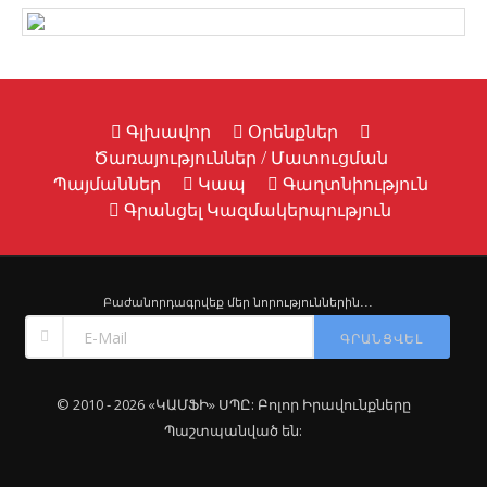
Գլխավոր
Օրենքներ
Ծառայություններ / Մատուցման
Պայմաններ
Կապ
Գաղտնիություն
Գրանցել Կազմակերպություն
Բաժանորդագրվեք մեր նորություններին․․․
ԳՐԱՆՑՎԵԼ
© 2010 - 2026 «ԿԱՄՖԻ» ՍՊԸ: Բոլոր Իրավունքները
Պաշտպանված են: