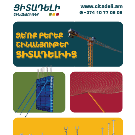
Պարագաներ, Կանաչ Տանիք Համակարգեր