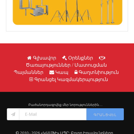
Գլխավոր
Օրենքներ
Ծառայություններ / Մատուցման
Պայմաններ
Կապ
Գաղտնիություն
Գրանցել Կազմակերպություն
Բաժանորդագրվեք մեր նորություններին․․․
ԳՐԱՆՑՎԵԼ
© 2010 - 2026 «ԿԱՄՖԻ» ՍՊԸ: Բոլոր Իրավունքները