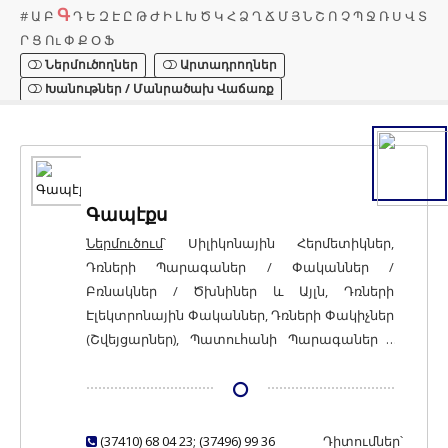
Գ
#
Ա
Բ
Դ
Ե
Զ
Է
Ը
Թ
Ժ
Ի
Լ
Խ
Ծ
Կ
Հ
Ձ
Ղ
Ճ
Մ
Յ
Ն
Շ
Ո
Չ
Պ
Ջ
Ռ
Ս
Վ
Տ
Ր
Ց
Ու
Փ
Ք
Օ
Ֆ
Ներմուծողներ
Արտադրողներ
Խանութներ / Մանրածախ Վաճառք
Գապէքս
Ներմուծում
՝ Սիլիկոնային Հերմետիկներ,
Դռների Պարագաներ / Փականներ /
Բռնակներ / Ծխնիներ և Այլն, Դռների
Էլեկտրոնային Փականներ, Դռների Փակիչներ
(Շվեյցարներ), Պատուհանի Պարագաներ /
Փականներ / Բռնակներ / Ծխնիներ և Այլն,
Ապակի, Հերմետիկներ, Չժանգոտվող
Պողպատից Խողովակներ, Չժանգոտվող
Պողպատից Հարթ Գլանվածք;
(37410) 68 04 23; (37496) 99 36
Դիտումներ՝