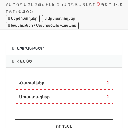
Չ
#
Ա
Բ
Գ
Դ
Ե
Զ
Է
Ը
Թ
Ժ
Ի
Լ
Խ
Ծ
Կ
Հ
Ձ
Ղ
Ճ
Մ
Յ
Ն
Շ
Ո
Պ
Ջ
Ռ
Ս
Վ
Տ
Ր
Ց
Ու
Փ
Ք
Օ
Ֆ
Ներմուծողներ
Արտադրողներ
Խանութներ / Մանրածախ Վաճառք
ԱՊՐԱՆՔՆԵՐ
ՀԱՍՑԵ
Հատակներ
Առաստաղներ
ՈՐՈՆԵԼ