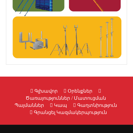
Գլխավոր
Օրենքներ
Ծառայություններ / Մատուցման
Պայմաններ
Կապ
Գաղտնիություն
Գրանցել Կազմակերպություն