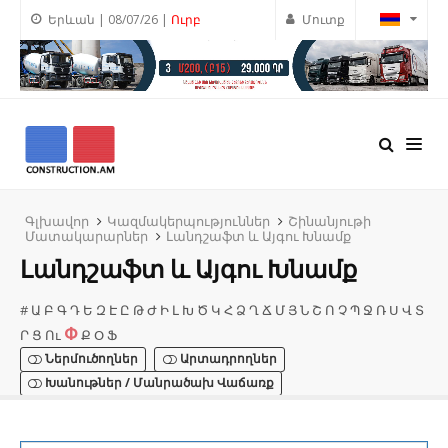
Երևան | 08/07/26 |
Ուրբ
Մուտք
Գլխավոր
Կազմակերպություններ
Շինանյութի
Մատակարարներ
Լանդշաֆտ և Այգու Խնամք
Լանդշաֆտ և Այգու Խնամք
#
Ա
Բ
Գ
Դ
Ե
Զ
Է
Ը
Թ
Ժ
Ի
Լ
Խ
Ծ
Կ
Հ
Ձ
Ղ
Ճ
Մ
Յ
Ն
Շ
Ո
Չ
Պ
Ջ
Ռ
Ս
Վ
Տ
Փ
Ր
Ց
Ու
Ք
Օ
Ֆ
Ներմուծողներ
Արտադրողներ
Խանութներ / Մանրածախ Վաճառք