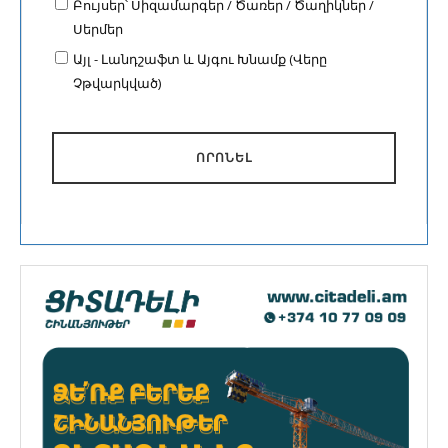
Բույսեր՝ Սիզամարգեր / Ծառեր / Ծաղիկներ /
Սերմեր
Այլ - Լանդշաֆտ և Այգու Խնամք (Վերը
Չթվարկված)
ՈՐՈՆԵԼ