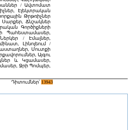
արաններ / Ավտոմատ
չներ, Էլեկտրական
որքային Թրթռիչներ
 Սարքեր, Ճնշակներ
տրական Գործիքների
ի Պահեստամասեր,
րկեր / Էմալներ,
ինատ, Լինոլեում /
ռաստաղներ, Մուտքի
քավորումներ, Այգու
ներ և Կցամասեր,
ասեր, Ջրի Պոմպեր,
Դիտումներ՝
13943