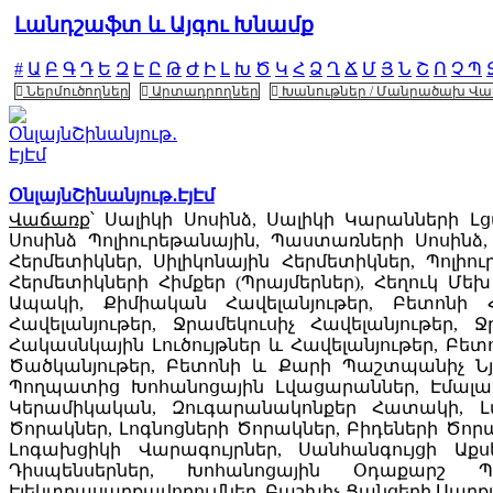
Լանդշաֆտ և Այգու Խնամք
#
Ա
Բ
Գ
Դ
Ե
Զ
Է
Ը
Թ
Ժ
Ի
Լ
Խ
Ծ
Կ
Հ
Ձ
Ղ
Ճ
Մ
Յ
Ն
Շ
Ո
Չ
Պ
Ներմուծողներ
Արտադրողներ
Խանութներ / Մանրածախ Վ
ՕնլայնՇինանյութ․ԷյԷմ
Վաճառք
՝ Սալիկի Սոսինձ, Սալիկի Կարանների Լց
Սոսինձ Պոլիուրեթանային, Պաստառների Սոսինձ,
Հերմետիկներ, Սիլիկոնային Հերմետիկներ, Պոլիո
Հերմետիկների Հիմքեր (Պրայմերներ), Հեղուկ Մեխ
Ապակի, Քիմիական Հավելանյութեր, Բետոնի
Հավելանյութեր, Ջրամեկուսիչ Հավելանյութեր,
Հակասնկային Լուծույթներ և Հավելանյութեր, 
Ծածկանյութեր, Բետոնի և Քարի Պաշտպանիչ Նյ
Պողպատից Խոհանոցային Լվացարաններ, Էմալ
Կերամիկական, Զուգարանակոնքեր Հատակի, Լ
Ծորակներ, Լոգնոցների Ծորակներ, Բիդեների Ծորա
Լոգախցիկի Վարագույրներ, Սանհանգույցի Աքս
Դիսպենսերներ, Խոհանոցային Օդաքարշ Պա
Էլեկտրասարքավորումներ, Բաշխիչ Ցանցերի Սարքա