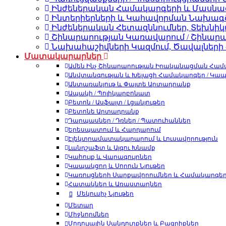
Ինժեներական Համակարգերի և Մասն
Ինտերիերների և Կահավորման Նախագ
Ինժեներական Հետազննումներ, Տեխնիկ
Շինարարության Կառավարում / Շինար
Նախահաշիվների Կազմում, Ծավալների
Մատակարարներ
Ամեն Ինչ Շինարարության Իրականացման Համ
Անվտանգության և Խելացի Համակարգեր / Կա
Անտառանյութ և Փայտե Արտադրանք
Ապակի / Պոլիկարբոնատ
Բետոն / Ասֆալտ / Լցանյութեր
Բետոնե Արտադրանք
Դարպասներ / Դռներ / Պատուհաններ
Երեսպատում և Հարդարում
Էլեկտրամատակարարում և Լուսավորություն
Լանդշաֆտ և Այգու Խնամք
Կահույք և Վարագույրներ
Կապակցող և Սորուն Նյութեր
Կառույցների Սարքավորումներ և Համակարգե
Հատակներ և Առաստաղներ
Մեկուսիչ Նյութեր
Մետաղ
Միջնորմներ
Մոդուլային Սանդուղքներ և Բազրիքներ