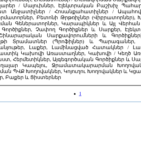
ալարեր / Մալուխներ, Էլեկտրական Բաշխիչ Պահ
տ Անջատիչներ / Հոսանքահատիչներ / Ապահովի
րմատորներ, Բետոնի Թրթռիչներ (Վիբրատորներ), Խ
կցման Գեներատորներ, Կարապիկներ և Այլ Վերհան
ի Գործիքներ, Չափող Գործիքներ և Սարքեր, Էլեկ
ինարարական Սարքավորումների և Գործիքներ
ի Տրամատներ (Պրոֆիլներ) և Պարագաներ, Նե
անյութեր, Լաքեր, Լամինացված Հատակներ / Լամ
 Պլաստիկ Կախովի Առաստաղներ, Կախովի / Կեղծ Ա
աստ, Հերմետիկներ, Այգեգործական Գործիքներ և Սար
ղալար Կապելու, Ջրամատակարարման Խողովակ
 ՊՎՔ Խողովակներ, Կոյուղու Խողովակներ և Կցամ
ր, Բաքեր և Ցիստերներ
1