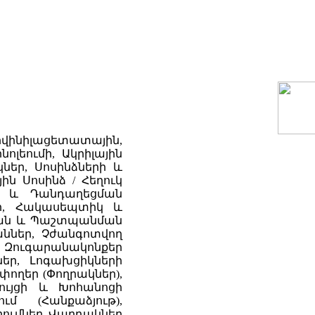
լիվինիլացետատային,
լեումի, Ակրիլային
կներ, Սոսինձների և
ին Սոսինձ / Հեղուկ
ն և Դանդաղեցման
թեր, Հակասեպտիկ և
րման և Պաշտպանման
ններ, Չժանգոտվող
 Զուգարանակոնքեր
եր, Լոգախցիկների
փողեր (Փողրակներ),
ույցի և Խոհանոցի
մ (Հանքաձյութ),
րումներ, Վարդակներ