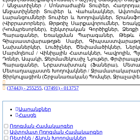
/ Անջատիչներ / Մոնտաժային Տուփեր, Հաղորդ
Անջատիչների Տուփեր և Վահանակներ, Ավտոմա
Լարանցումների Տուփեր և Խողովակներ, Տրանսֆո
(Վիբրատորներ), Թրթռիչ Սարքավորումներ, Եռա
(Կոմպրեսորներ), Էլեկտրական Գործիքներ, Ձեռք
Պարագաներ, Եռակցման Պարագաներ, Թեթև Շ
Գիպսաստվարաթղթե Սալեր, Գիպսաստվարաթղթ
Նախաներկեր, Լուծիչներ, Ծեփամածիկներ, Ներկ
Մարմոլեում / Վինիլային Հատակներ, Կավրոլին,
Դռներ, Ապակի, Ջերմամեկուսիչ Նյութեր, Փրփրապլ
Պարագաներ, Նրբատախտակ (Ֆաներա), Մետա
Մետաղապլաստե Խողովակներ / Ջրամատակարարման
Ցիրկուլյացիոն (Շրջանառական) Պոմպեր, Ջրաչափե
(37443) - 255255
,
(37491) - 013757
Ապրանքներ
Հասցե
Ոռոգման Համակարգեր
Ավտոմատ Ոռոգման Համակարգեր
Ռետինե / Ճկուն Խողովակներ