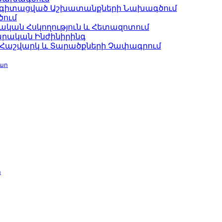
ագիտացված Աշխատանքների Նախագծում
ծում
ական Հսկողություն և Հետազոտում
արական Ինժինիրինգ
 Հաշվարկ և Տարածքների Չափագրում
ար
պ
ր