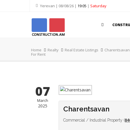
Yerevan | 08/08/26 |
19:05
|
Saturday
CONSTR
Home
Realty
Real Estate Listings
Charentsavan -
For Rent
07
March
2025
Charentsavan
Commercial / Industrial Property (
84