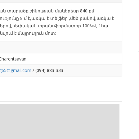
ն տարածք,շինության մակերեսը 840 քմ
ւթյունը 8 մ է,առկա է տելֆեր ,մեծ բակով,առկա է
ներով,սեփական տրանսֆորմատոր 100ԿՎ, 1հա
ւմ է մայրուղուն մոտ:
 Charentsavan
g65@gmail.com
/
(094) 883-333