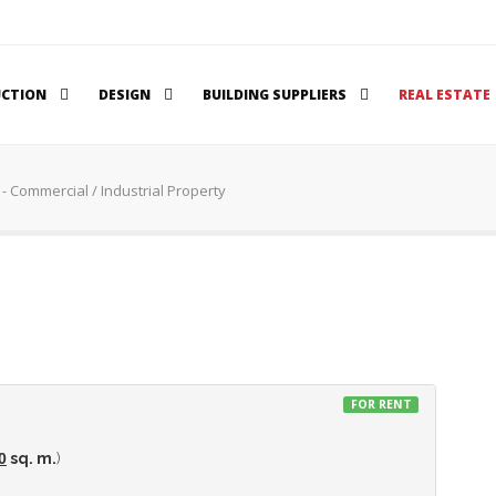
UCTION
DESIGN
BUILDING SUPPLIERS
REAL ESTATE
 Commercial / Industrial Property
FOR RENT
0
sq. m.
)