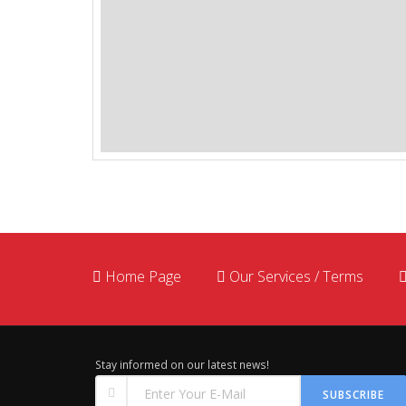
Home Page
Our Services / Terms
Stay informed on our latest news!
SUBSCRIBE