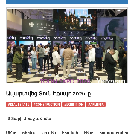
Ավարտվեց Տուն Էքսպո 2026-ը
#REAL ESTATE
#CONSTRUCTION
#EXHIBITION
#ARMENIA
15 Տարի Առաջ և Հիմա
Մենք դեռևս 2011-ին հոդված էինք հրապարակել