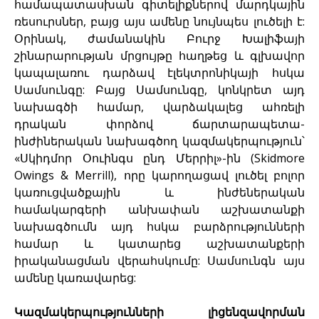
համապատասխան գիտելիքներով մարդկային
ռեսուրսներ, բայց այս ամենը նույնպես լուծելի է:
Օրինակ, ժամանակին Բուրջ Խալիֆայի
շինարարության մրցույթը հաղթեց և գլխավոր
կապալառու դարձավ էլեկտրոնիկայի հսկա
Սամսունգը: Բայց Սամսունգը, կոնկրետ այդ
նախագծի համար, վարձակալեց ահռելի
դրական փորձով ճարտարապետա-
ինժիներական նախագծող կազմակերպություն՝
«Սկիդմոր Օուինգս ընդ Մերրիլ»-ին (Skidmore
Owings & Merrill), որը կարողացավ լուծել բոլոր
կառուցվածքային և ինժեներական
համակարգերի անխափան աշխատանքի
նախագծումն այդ հսկա բարձրությունների
համար և կատարեց աշխատանքերի
իրականացման վերահսկումը: Սամսունգն այս
ամենը կառավարեց:
Կազմակերպությունների լիցենզավորման